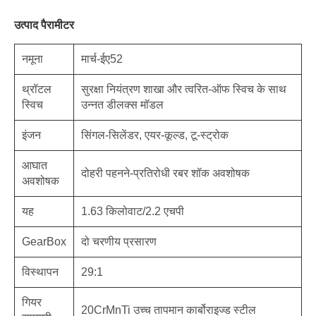
उत्पाद पैरामीटर
नमूना
मार्च-ईए52
थ्रॉटल
सुरक्षा नियंत्रण शाखा और त्वरित-ऑफ स्विच के साथ
स्विच
उन्नत डीलक्स मॉडल
इंजन
सिंगल-सिलेंडर, एयर-कूल्ड, टू-स्ट्रोक
आघात
दोहरी पहनने-प्रतिरोधी रबर शॉक अवशोषक
अवशोषक
यह
1.63 किलोवाट/2.2 एचपी
GearBox
दो चरणीय प्रसारण
विस्थापन
29:1
गियर
20CrMnTi उच्च तापमान कार्बोराइज्ड स्टील