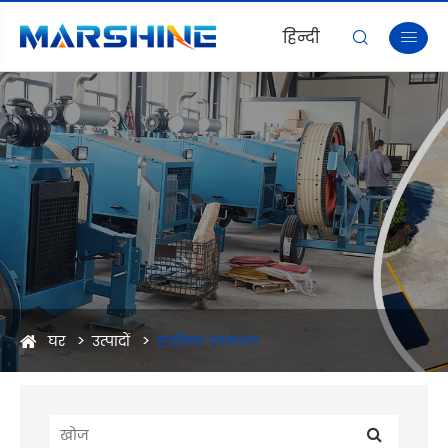
हिन्दी


घर
उत्पादों
हार्डवेयर उपकरण