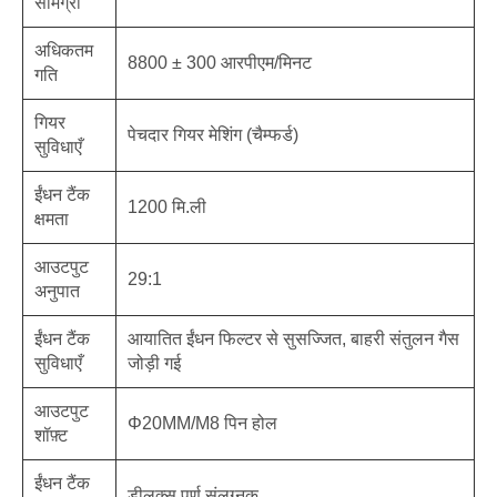
सामग्री
अधिकतम
8800 ± 300 आरपीएम/मिनट
गति
गियर
पेचदार गियर मेशिंग (चैम्फर्ड)
सुविधाएँ
ईंधन टैंक
1200 मि.ली
क्षमता
आउटपुट
29:1
अनुपात
ईंधन टैंक
आयातित ईंधन फिल्टर से सुसज्जित, बाहरी संतुलन गैस
सुविधाएँ
जोड़ी गई
आउटपुट
Φ20MM/M8 पिन होल
शॉफ़्ट
ईंधन टैंक
डीलक्स पूर्ण संलग्नक