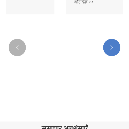


थिन ओपन एंड डबल हेड स्पैनर
और देखें >>