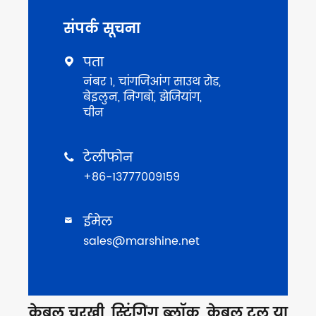
संपर्क सूचना
पता

नंबर 1, चांगजिआंग साउथ रोड,
बेइलुन, निंगबो, झेजियांग,
चीन
टेलीफोन

+86-13777009159
ईमेल

sales@marshine.net
केबल चरखी, स्ट्रिंगिंग ब्लॉक, केबल टूल या