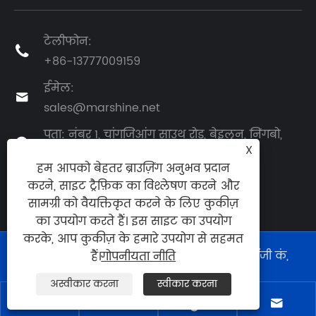
टेलीफोन:

+86-13777009159
ईमेल:

sales@marshine.net
पता: नंबर 1, चांगजिआंग साउथ रोड, बेइलुन, निंगबो,

X
झेजियांग, चीन
हम आपको बेहतर ब्राउज़िंग अनुभव प्रदान
करने, साइट ट्रैफ़िक का विश्लेषण करने और
सामग्री को वैयक्तिकृत करने के लिए कुकीज़
का उपयोग करते हैं। इस साइट का उपयोग
करके, आप कुकीज़ के हमारे उपयोग से सहमत
कॉपीराइट © 2025 निंगबो मार्शिन पावर टेक्नोलॉजी कं,
हैं।
गोपनीयता नीति
लिमिटेड सभी अधिकार सुरक्षित।
अस्वीकार करना
स्वीकार करना
Links
|
Sitemap
|
RSS
|
XML
|
गोपनीयता नीति
|



